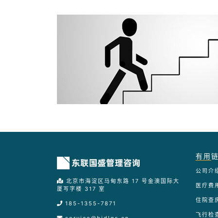
有用
公司介
北京市海淀区马甸东路 17 号金澳国际大
医疗费
厦写字楼 317 室
住院查
185-1355-7871
飞行检