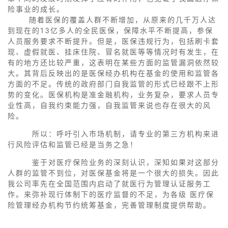
险事业的成长。
随着医保的覆盖人群不断增加，从原来的几千万人达
到现在的13亿多人的全民医保，保障水平不断提高，参保
人员服务要求不断提升。但是，医保违规行为，包括刷卡套
现、虚假就医、挂床住院、冒名就医等等情况时有发生，在
有的地方还比较严重，这表明在某些方面的监管漏洞依然较
大。其背后反映出的是医保经办机构在基金的使用和监管各
方面的不足。传统的政府部门自我监管的形式已经跟不上形
势的变化。医保机构是准金融机构，业务复杂，要求人员专
业性高，自我约束能力强，自我监管来说也存在很大的风
险。
所以：呼吁引入市场机制，请专业的第三方机构来进
行风险评估和监管已经是当务之急！
鉴于对医疗保险业务的深刻认识，深知如果对这部分
人群的监管不到位，对医保基金将是一个很大的损失。因此
我公司率先在全国范围内启动了就医行为管理认证服务工
作。来弥补现行体制下的医疗监督的不足，为各级 医疗保
险管理经办机构节约统筹基金，完善管理制度提供帮助。